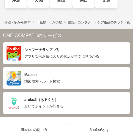
沖渡
大関
富山
朝日
文違
路線・駅から探す
千葉県
八街駅
眼鏡・コンタクト・ケア用品のチラシ一覧
ONE COMPATHのサービス
シュフーチラシアプリ
アプリならお気に入りのお店がすぐに見つかる！
Mapion
地図検索・ルート検索
aruku&（あるくと）
歩いてポイントが貯まる
Shufoo!の使い方
Shufoo!とは