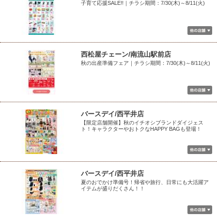
子育て応援SALE!!｜チラシ期間：7/30(木)～8/11(火)
西松屋チェーン/南流山駅前店
秋の出産準備フェア｜チラシ期間：7/30(木)～8/11(火)
バースデイ/西平井店
【限定店舗開催】秋のイチオシブランドダイジェス
ト！キャラクターやおトクなHAPPY BAGも登場！
バースデイ/西平井店
夏のおでかけ準備号！帰省や旅行、日常にも大活躍ア
イテムが盛りだくさん！！