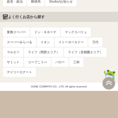
政党・政治
郵便局
Shufoo!お知らせ
よく行くお店から探す
業務スーパー
ドン・キホーテ
マックスバリュ
スーパーみらべる
イオン
イトーヨーカドー
万代
マルエツ
ライフ（関西エリア）
ライフ（首都圏エリア）
サミット
コープこうべ
バロー
三和
デイリーカナート
©ONE COMPATH CO., LTD. All rights reserved.