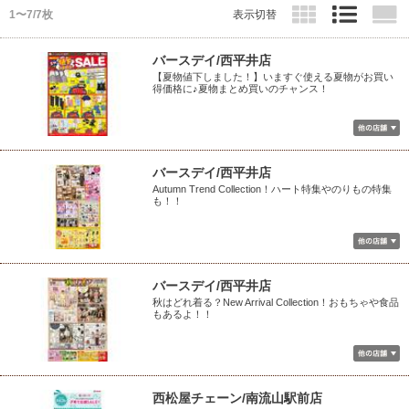
1〜7/7枚
表示切替
バースデイ/西平井店
【夏物値下しました！】いますぐ使える夏物がお買い
得価格に♪夏物まとめ買いのチャンス！
バースデイ/西平井店
Autumn Trend Collection！ハート特集やのりもの特集
も！！
バースデイ/西平井店
秋はどれ着る？New Arrival Collection！おもちゃや食品
もあるよ！！
西松屋チェーン/南流山駅前店