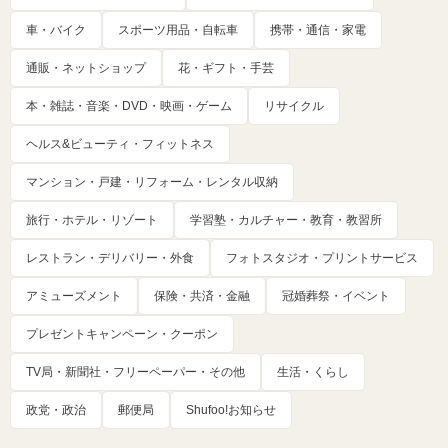
車・バイク
スポーツ用品・自転車
携帯・通信・家電
通販・ネットショップ
花・ギフト・手芸
本・雑誌・音楽・DVD・映画・ゲーム
リサイクル
ヘルス&ビューティ・フィットネス
マンション・戸建・リフォーム・レンタル収納
旅行・ホテル・リゾート
学習塾・カルチャー・教育・教習所
レストラン・デリバリー・外食
フォトスタジオ・プリントサービス
アミューズメント
保険・共済・金融
冠婚葬祭・イベント
プレゼントキャンペーン・クーポン
TV局・新聞社・フリーペーパー・その他
生活・くらし
政党・政治
郵便局
Shufoo!お知らせ