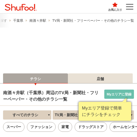
お気に入り
ら探す
千葉県
南酒々井駅
TV局・新聞社・フリーペーパー・その他のチラシ一覧
チラシ
店舗
南酒々井駅（千葉県）周辺のTV局・新聞社・フリ
Myエリアに登録
ーペーパー・その他のチラシ一覧
Myエリア登録で簡単
にチラシをチェック
すべてのチラシ
TV局・新聞社・フリーペーパー・その他
新着順
スーパー
ファッション
家電
ドラッグストア
ホームセンタ