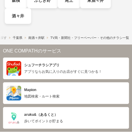
飯積
ふじき野
尾上
東酒々井
酒々井
ら探す
千葉県
南酒々井駅
TV局・新聞社・フリーペーパー・その他のチラシ一覧
ONE COMPATHのサービス
シュフーチラシアプリ
アプリならお気に入りのお店がすぐに見つかる！
Mapion
地図検索・ルート検索
aruku&（あるくと）
歩いてポイントが貯まる