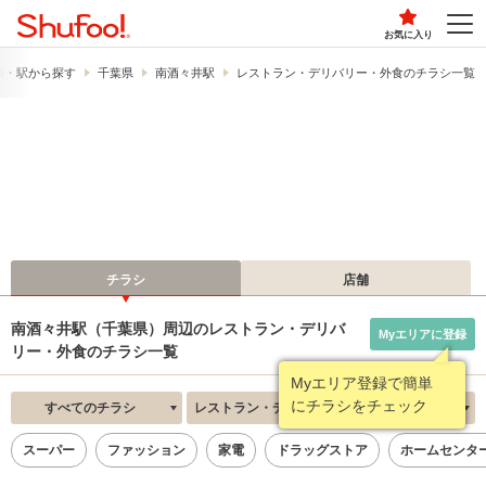
お気に入り
線・駅から探す
千葉県
南酒々井駅
レストラン・デリバリー・外食のチラシ一覧
チラシ
店舗
南酒々井駅（千葉県）周辺のレストラン・デリバ
Myエリアに登録
リー・外食のチラシ一覧
Myエリア登録で簡単
にチラシをチェック
すべてのチラシ
レストラン・デリバリー・外食
新着順
スーパー
ファッション
家電
ドラッグストア
ホームセンタ