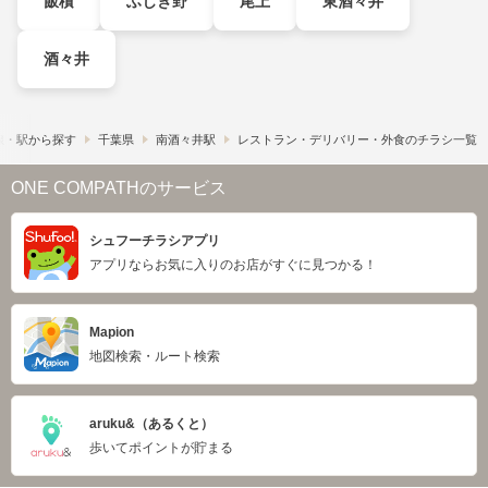
飯積
ふじき野
尾上
東酒々井
酒々井
線・駅から探す
千葉県
南酒々井駅
レストラン・デリバリー・外食のチラシ一覧
ONE COMPATHのサービス
シュフーチラシアプリ
アプリならお気に入りのお店がすぐに見つかる！
Mapion
地図検索・ルート検索
aruku&（あるくと）
歩いてポイントが貯まる