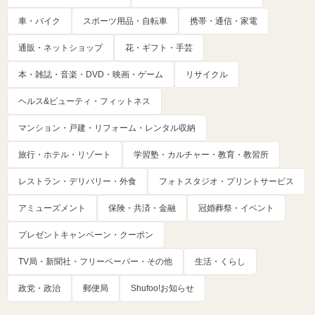
車・バイク
スポーツ用品・自転車
携帯・通信・家電
通販・ネットショップ
花・ギフト・手芸
本・雑誌・音楽・DVD・映画・ゲーム
リサイクル
ヘルス&ビューティ・フィットネス
マンション・戸建・リフォーム・レンタル収納
旅行・ホテル・リゾート
学習塾・カルチャー・教育・教習所
レストラン・デリバリー・外食
フォトスタジオ・プリントサービス
アミューズメント
保険・共済・金融
冠婚葬祭・イベント
プレゼントキャンペーン・クーポン
TV局・新聞社・フリーペーパー・その他
生活・くらし
政党・政治
郵便局
Shufoo!お知らせ