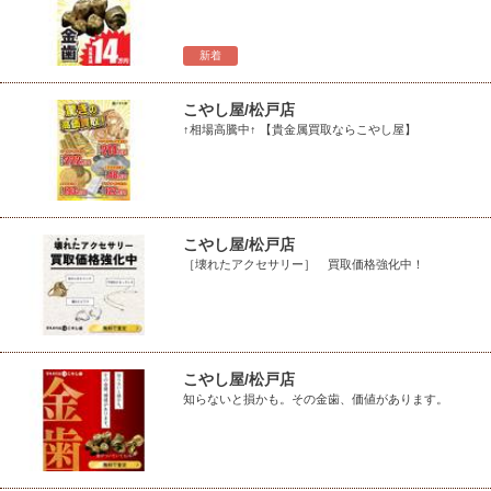
新着
こやし屋/松戸店
↑相場高騰中↑ 【貴金属買取ならこやし屋】
こやし屋/松戸店
［壊れたアクセサリー］ 買取価格強化中！
こやし屋/松戸店
知らないと損かも。その金歯、価値があります。