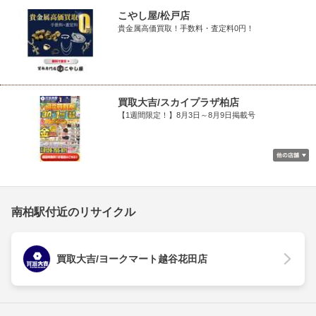
こやし屋/松戸店
貴金属高価買取！手数料・査定料0円！
買取大吉/スカイプラザ柏店
【1週間限定！】8月3日～8月9日掲載号
南柏駅付近のリサイクル
買取大吉/ヨークマート越谷花田店