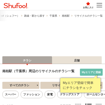
お気に入り
foo!​（シュフー）
路線・駅から探す
千葉県
南柏駅
リサイクルのチラシ一覧
チラシ
店舗
南柏駅（千葉県）周辺のリサイクルのチラシ一覧
Myエリアに登録
Myエリア登録で簡単
すべてのチラシ
リサイクル
新着順
にチラシをチェック
スーパー
ファッション
家電
ドラッグストア
ホームセンタ