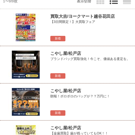
1〜9/9枚
表示切替
買取大吉/ヨークマート越谷花田店
【3日間限定！】大買取フェア
新着
こやし屋/松戸店
ブランドバッグ買取強化！今こそ、価値ある査定を。
新着
こやし屋/松戸店
朗報！ボロボロのバッグが？？万円に！
新着
こやし屋/松戸店
【金歯買取】歯が残っていてもOK！！