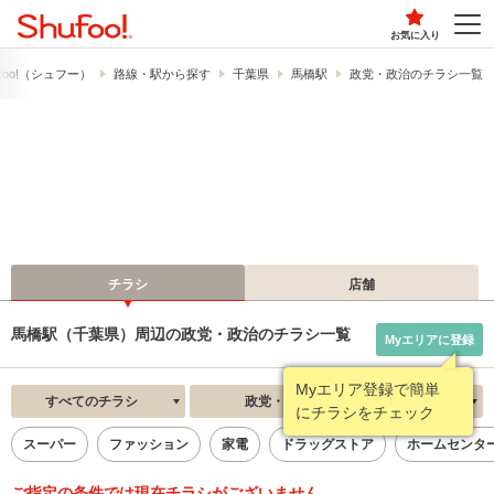
お気に入り
foo!​（シュフー）
路線・駅から探す
千葉県
馬橋駅
政党・政治のチラシ一覧
チラシ
店舗
馬橋駅（千葉県）周辺の政党・政治のチラシ一覧
Myエリアに登録
Myエリア登録で簡単
すべてのチラシ
政党・政治
新着順
にチラシをチェック
スーパー
ファッション
家電
ドラッグストア
ホームセンタ
ご指定の条件では現在チラシがございません。