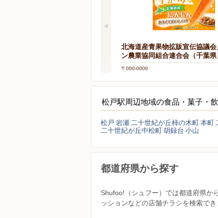
北海道産青果物拡販宣伝協議会
ン農業協同組合連合会（千葉県
〒000-0000
松戸駅周辺地域の食品・菓子・
松戸
岩瀬
二十世紀が丘柿の木町
本町
二十世紀が丘中松町
胡録台
小山
都道府県から探す
Shufoo!（シュフー）では都道府
ッションなどの店舗チラシを検索でき