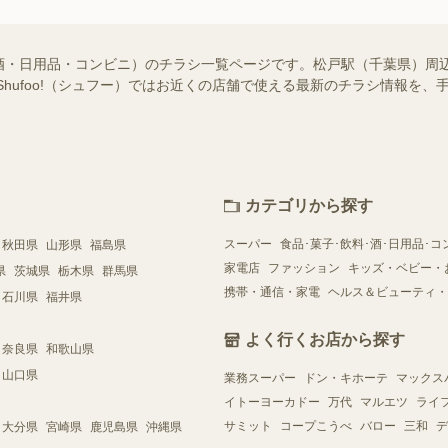
酒・日用品・コンビニ）のチラシ一覧ページです。松戸駅（千葉県）周
Shufoo!（シュフー）ではお近くの店舗で使える最新のチラシ情報を
カテゴリから探す
スーパー
食品･菓子･飲料･酒･日用品･コ
秋田県
山形県
福島県
家電店
ファッション
キッズ・ベビー・
県
茨城県
栃木県
群馬県
携帯・通信・家電
ヘルス＆ビューティ・
石川県
福井県
よく行くお店から探す
奈良県
和歌山県
山口県
業務スーパー
ドン・キホーテ
マックス
イトーヨーカドー
万代
マルエツ
ライ
サミット
コープこうべ
バロー
三和
デ
大分県
宮崎県
鹿児島県
沖縄県