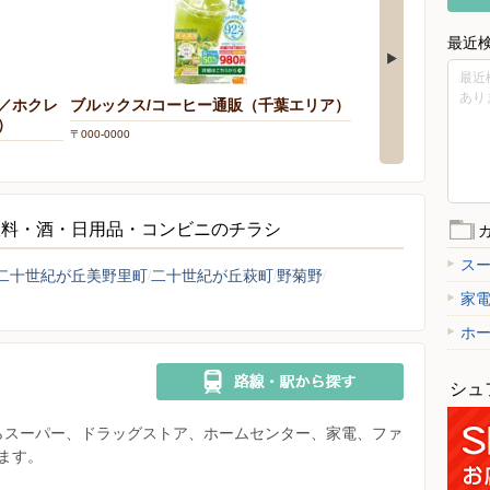
最近
最近
あり
／ホクレ
ブルックス/コーヒー通販（千葉エリア）
nosh（ナッシュ
）
分に配慮した宅配
〒000-0000
〒000-0000
飲料・酒・日用品・コンビニのチラシ
ス
二十世紀が丘美野里町
二十世紀が丘萩町
野菊野
家
ホ
シュ
県からスーパー、ドラッグストア、ホームセンター、家電、ファ
ます。