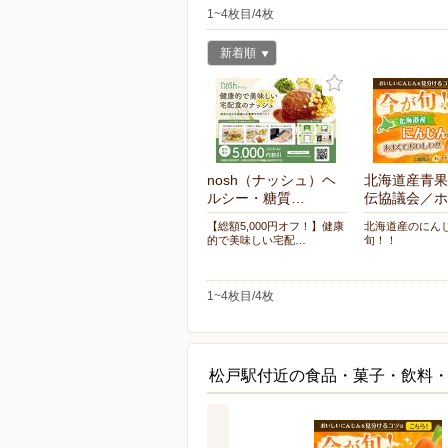
1~4枚目/4枚
新着順
nosh（ナッシュ）ヘ
北海道産青果
ルシー・糖質…
伝協議会／ホ
【総額5,000円オフ！】健康
北海道産のにん
的で美味しい宅配…
旬！！
1~4枚目/4枚
松戸駅付近の食品・菓子・飲料