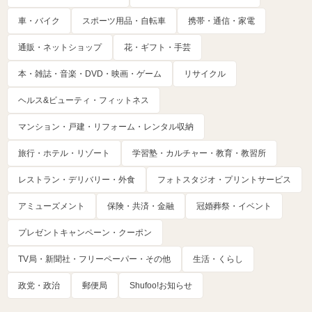
車・バイク
スポーツ用品・自転車
携帯・通信・家電
通販・ネットショップ
花・ギフト・手芸
本・雑誌・音楽・DVD・映画・ゲーム
リサイクル
ヘルス&ビューティ・フィットネス
マンション・戸建・リフォーム・レンタル収納
旅行・ホテル・リゾート
学習塾・カルチャー・教育・教習所
レストラン・デリバリー・外食
フォトスタジオ・プリントサービス
アミューズメント
保険・共済・金融
冠婚葬祭・イベント
プレゼントキャンペーン・クーポン
TV局・新聞社・フリーペーパー・その他
生活・くらし
政党・政治
郵便局
Shufoo!お知らせ