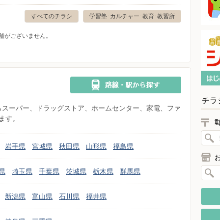
すべてのチラシ
学習塾･カルチャー･教育･教習所
舗がございません。
チラ
県からスーパー、ドラッグストア、ホームセンター、家電、ファ
ます。
岩手県
宮城県
秋田県
山形県
福島県
県
埼玉県
千葉県
茨城県
栃木県
群馬県
新潟県
富山県
石川県
福井県