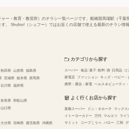
チャー・教育・教習所）のチラシ一覧ページです。船橋競馬場駅（千葉
す。 Shufoo!（シュフー）ではお近くの店舗で使える最新のチラシ
カテゴリから探す
スーパー
食品･菓子･飲料･酒･日用品･コ
秋田県
山形県
福島県
家電店
ファッション
キッズ・ベビー・
県
茨城県
栃木県
群馬県
携帯・通信・家電
ヘルス＆ビューティ・
石川県
福井県
よく行くお店から探す
奈良県
和歌山県
山口県
業務スーパー
ドン・キホーテ
マックス
イトーヨーカドー
万代
マルエツ
ライ
サミット
コープこうべ
バロー
三和
デ
大分県
宮崎県
鹿児島県
沖縄県