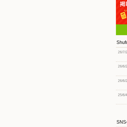
Shu
26/7/
26/6/
26/6/
25/6/
SN