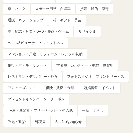
車・バイク
スポーツ用品・自転車
携帯・通信・家電
通販・ネットショップ
花・ギフト・手芸
本・雑誌・音楽・DVD・映画・ゲーム
リサイクル
ヘルス&ビューティ・フィットネス
マンション・戸建・リフォーム・レンタル収納
旅行・ホテル・リゾート
学習塾・カルチャー・教育・教習所
レストラン・デリバリー・外食
フォトスタジオ・プリントサービス
アミューズメント
保険・共済・金融
冠婚葬祭・イベント
プレゼントキャンペーン・クーポン
TV局・新聞社・フリーペーパー・その他
生活・くらし
政党・政治
郵便局
Shufoo!お知らせ