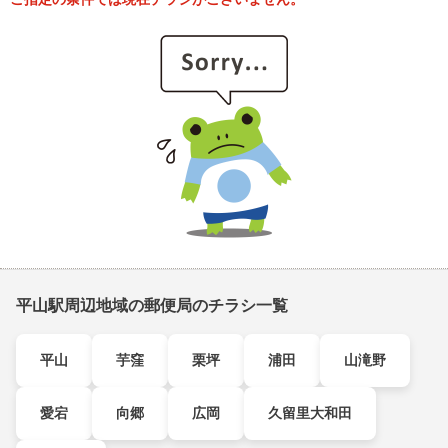
平山駅周辺地域の郵便局のチラシ一覧
平山
芋窪
栗坪
浦田
山滝野
愛宕
向郷
広岡
久留里大和田