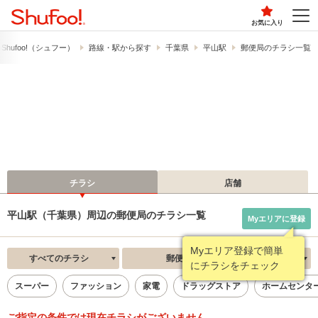
お気に入り
hufoo!​（シュフー）
路線・駅から探す
千葉県
平山駅
郵便局のチラシ一覧
チラシ
店舗
平山駅（千葉県）周辺の郵便局のチラシ一覧
Myエリアに登録
Myエリア登録で簡単
すべてのチラシ
郵便局
新着順
にチラシをチェック
スーパー
ファッション
家電
ドラッグストア
ホームセンタ
ご指定の条件では現在チラシがございません。