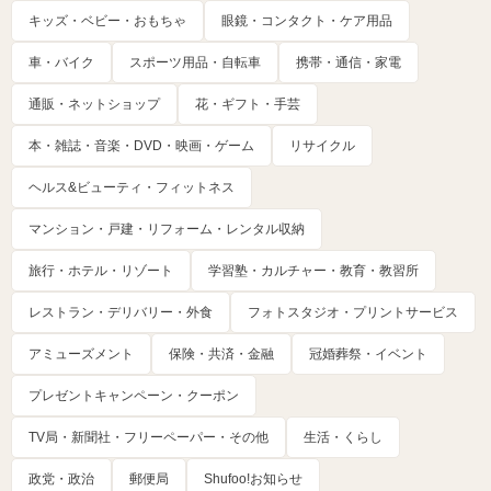
キッズ・ベビー・おもちゃ
眼鏡・コンタクト・ケア用品
車・バイク
スポーツ用品・自転車
携帯・通信・家電
通販・ネットショップ
花・ギフト・手芸
本・雑誌・音楽・DVD・映画・ゲーム
リサイクル
ヘルス&ビューティ・フィットネス
マンション・戸建・リフォーム・レンタル収納
旅行・ホテル・リゾート
学習塾・カルチャー・教育・教習所
レストラン・デリバリー・外食
フォトスタジオ・プリントサービス
アミューズメント
保険・共済・金融
冠婚葬祭・イベント
プレゼントキャンペーン・クーポン
TV局・新聞社・フリーペーパー・その他
生活・くらし
政党・政治
郵便局
Shufoo!お知らせ