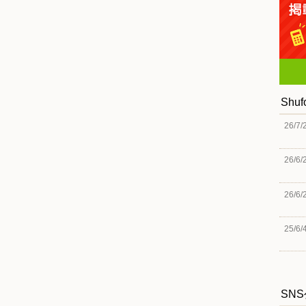
Shu
26/7/
26/6/
26/6/
25/6/
SN