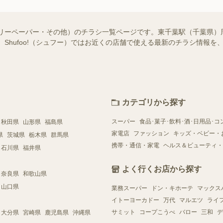
フリーペーパー・その他）のチラシ一覧ページです。東千葉駅（千葉県）
 Shufoo!（シュフー）ではお近くの店舗で使える最新のチラシ情報
カテゴリから探す
スーパー
食品･菓子･飲料･酒･日用品･コ
秋田県
山形県
福島県
家電店
ファッション
キッズ・ベビー・
県
茨城県
栃木県
群馬県
携帯・通信・家電
ヘルス＆ビューティ・
石川県
福井県
よく行くお店から探す
奈良県
和歌山県
山口県
業務スーパー
ドン・キホーテ
マックス
イトーヨーカドー
万代
マルエツ
ライ
サミット
コープこうべ
バロー
三和
デ
大分県
宮崎県
鹿児島県
沖縄県