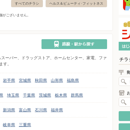
すべてのチラシ
ヘルス＆ビューティ･フィットネス
舗がございません。
県からスーパー、ドラッグストア、ホームセンター、家電、ファ
チラ
ます。
岩手県
宮城県
秋田県
山形県
福島県
県
埼玉県
千葉県
茨城県
栃木県
群馬県
新潟県
富山県
石川県
福井県
岐阜県
三重県