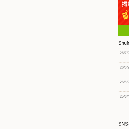
Shu
26/7/
26/6/
26/6/
25/6/
SN