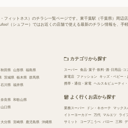
ィ・フィットネス）のチラシ一覧ページです。東千葉駅（千葉県）周辺
hufoo!（シュフー）ではお近くの店舗で使える最新のチラシ情報を、
カテゴリから探す
スーパー
食品･菓子･飲料･酒･日用品･コ
秋田県
山形県
福島県
家電店
ファッション
キッズ・ベビー・
県
茨城県
栃木県
群馬県
携帯・通信・家電
ヘルス＆ビューティ・
石川県
福井県
よく行くお店から探す
奈良県
和歌山県
山口県
業務スーパー
ドン・キホーテ
マックス
イトーヨーカドー
万代
マルエツ
ライ
サミット
コープこうべ
バロー
三和
デ
大分県
宮崎県
鹿児島県
沖縄県