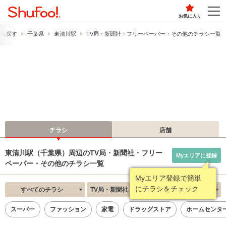
お気に入り
から探す
千葉県
東清川駅
TV局・新聞社・フリーペーパー・その他のチラシ一覧
チラシ
店舗
東清川駅（千葉県）周辺のTV局・新聞社・フリー
Myエリアに登録
ペーパー・その他のチラシ一覧
Myエリア登録で簡単
にチラシをチェック
すべてのチラシ
TV局・新聞社・フリーペーパー・その他
新着順
スーパー
ファッション
家電
ドラッグストア
ホームセンタ