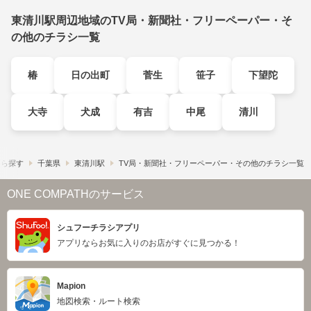
東清川駅周辺地域のTV局・新聞社・フリーペーパー・そ
の他のチラシ一覧
椿
日の出町
菅生
笹子
下望陀
大寺
犬成
有吉
中尾
清川
から探す
千葉県
東清川駅
TV局・新聞社・フリーペーパー・その他のチラシ一覧
ONE COMPATHのサービス
シュフーチラシアプリ
アプリならお気に入りのお店がすぐに見つかる！
Mapion
地図検索・ルート検索