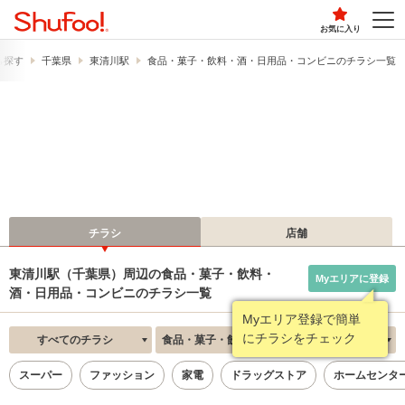
お気に入り
ら探す
千葉県
東清川駅
食品・菓子・飲料・酒・日用品・コンビニのチラシ一覧
チラシ
店舗
東清川駅（千葉県）周辺の食品・菓子・飲料・
Myエリアに登録
酒・日用品・コンビニのチラシ一覧
Myエリア登録で簡単
にチラシをチェック
すべてのチラシ
食品・菓子・飲料・酒・日用品・コンビニ
新着順
スーパー
ファッション
家電
ドラッグストア
ホームセンタ