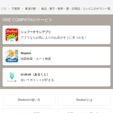
ら探す
千葉県
東清川駅
食品・菓子・飲料・酒・日用品・コンビニのチラシ一覧
ONE COMPATHのサービス
シュフーチラシアプリ
アプリならお気に入りのお店がすぐに見つかる！
Mapion
地図検索・ルート検索
aruku&（あるくと）
歩いてポイントが貯まる
Shufoo!の使い方
Shufoo!とは