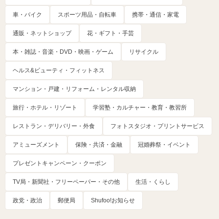
車・バイク
スポーツ用品・自転車
携帯・通信・家電
通販・ネットショップ
花・ギフト・手芸
本・雑誌・音楽・DVD・映画・ゲーム
リサイクル
ヘルス&ビューティ・フィットネス
マンション・戸建・リフォーム・レンタル収納
旅行・ホテル・リゾート
学習塾・カルチャー・教育・教習所
レストラン・デリバリー・外食
フォトスタジオ・プリントサービス
アミューズメント
保険・共済・金融
冠婚葬祭・イベント
プレゼントキャンペーン・クーポン
TV局・新聞社・フリーペーパー・その他
生活・くらし
政党・政治
郵便局
Shufoo!お知らせ