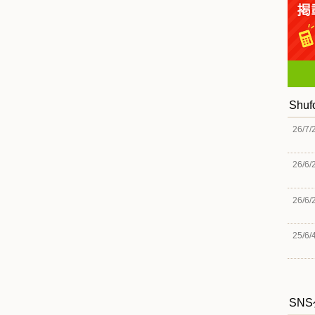
Shu
26/7/
26/6/
26/6/
25/6/
SN