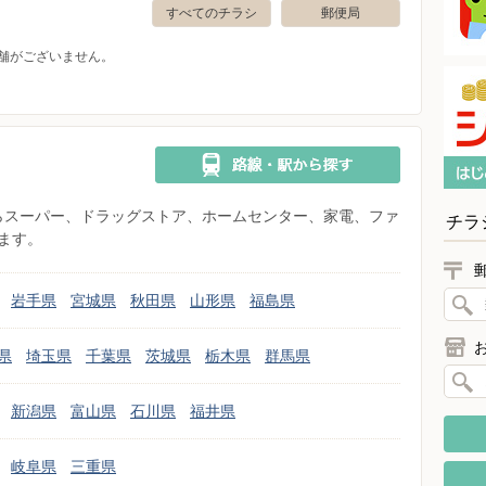
すべてのチラシ
郵便局
舗がございません。
県からスーパー、ドラッグストア、ホームセンター、家電、ファ
チラ
ます。
岩手県
宮城県
秋田県
山形県
福島県
県
埼玉県
千葉県
茨城県
栃木県
群馬県
新潟県
富山県
石川県
福井県
岐阜県
三重県