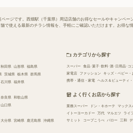
覧ページです。西畑駅（千葉県）周辺店舗のお得なセールやキャンペー
近くの店舗で使える最新のチラシ情報を、手軽にご確認いただけます。お得な
カテゴリから探す
スーパー
食品･菓子･飲料･酒･日用品･コ
秋田県
山形県
福島県
家電店
ファッション
キッズ・ベビー・
県
茨城県
栃木県
群馬県
携帯・通信・家電
ヘルス＆ビューティ・
石川県
福井県
よく行くお店から探す
奈良県
和歌山県
山口県
業務スーパー
ドン・キホーテ
マックス
イトーヨーカドー
万代
マルエツ
ライ
サミット
コープこうべ
バロー
三和
デ
大分県
宮崎県
鹿児島県
沖縄県