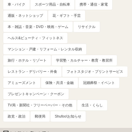
車・バイク
スポーツ用品・自転車
携帯・通信・家電
通販・ネットショップ
花・ギフト・手芸
本・雑誌・音楽・DVD・映画・ゲーム
リサイクル
ヘルス&ビューティ・フィットネス
マンション・戸建・リフォーム・レンタル収納
旅行・ホテル・リゾート
学習塾・カルチャー・教育・教習所
レストラン・デリバリー・外食
フォトスタジオ・プリントサービス
アミューズメント
保険・共済・金融
冠婚葬祭・イベント
プレゼントキャンペーン・クーポン
TV局・新聞社・フリーペーパー・その他
生活・くらし
政党・政治
郵便局
Shufoo!お知らせ