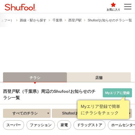
お気に入り
（シュフー）
路線・駅から探す
千葉県
西登戸駅
Shufoo!お知らせのチラシ一覧
チラシ
店舗
西登戸駅（千葉県）周辺のShufoo!お知らせのチ
Myエリアに登録
ラシ一覧
Myエリア登録で簡単
にチラシをチェック
すべてのチラシ
Shufoo!お知らせ
新着順
スーパー
ファッション
家電
ドラッグストア
ホームセンタ