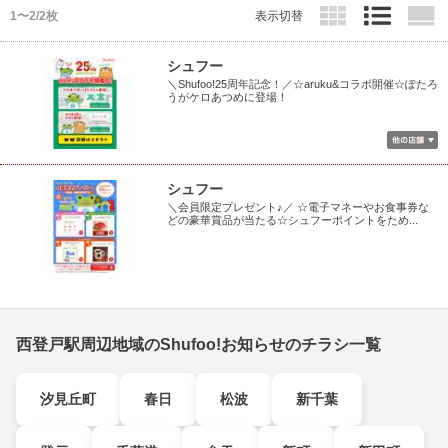
1〜2/2枚
表示切替
シュフー
＼Shufoo!25周年記念！／☆aruku&コラボ開催☆ぽたろ
うがケロあつめに登場！
シュフー
＼会員限定プレゼント♪／ ☆電子マネーやお食事券な
どの豪華賞品が当たる☆シュフーポイントをため...
西登戸駅周辺地域のShufoo!お知らせのチラシ一覧
汐見丘町
春日
松波
新千葉