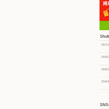
Shu
26/7/
26/6/
26/6/
25/6/
SN