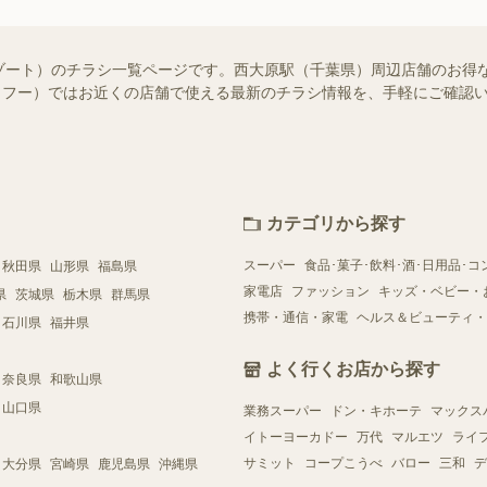
ゾート）のチラシ一覧ページです。西大原駅（千葉県）周辺店舗のお得
!（シュフー）ではお近くの店舗で使える最新のチラシ情報を、手軽にご確
カテゴリから探す
スーパー
食品･菓子･飲料･酒･日用品･コ
秋田県
山形県
福島県
家電店
ファッション
キッズ・ベビー・
県
茨城県
栃木県
群馬県
携帯・通信・家電
ヘルス＆ビューティ・
石川県
福井県
よく行くお店から探す
奈良県
和歌山県
山口県
業務スーパー
ドン・キホーテ
マックス
イトーヨーカドー
万代
マルエツ
ライ
サミット
コープこうべ
バロー
三和
デ
大分県
宮崎県
鹿児島県
沖縄県