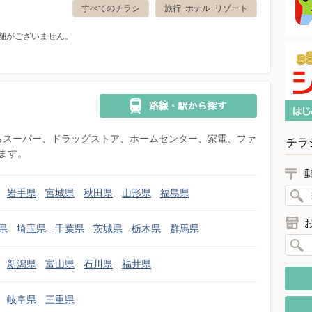
すべてのチラシ
旅行･ホテル･リゾート
舗がございません。
県からスーパー、ドラッグストア、ホームセンター、家電、ファ
チラ
ます。
岩手県
宮城県
秋田県
山形県
福島県
県
埼玉県
千葉県
茨城県
栃木県
群馬県
新潟県
富山県
石川県
福井県
岐阜県
三重県