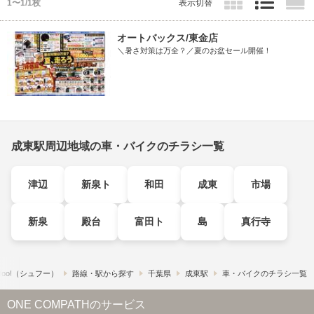
1〜1/1枚
表示切替
オートバックス/東金店
＼暑さ対策は万全？／夏のお盆セール開催！
成東駅周辺地域の車・バイクのチラシ一覧
津辺
新泉ト
和田
成東
市場
新泉
殿台
富田ト
島
真行寺
foo!​（シュフー）
路線・駅から探す
千葉県
成東駅
車・バイクのチラシ一覧
ONE COMPATHのサービス