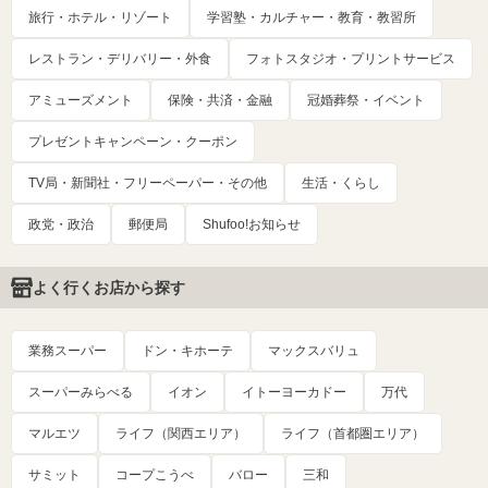
旅行・ホテル・リゾート
学習塾・カルチャー・教育・教習所
レストラン・デリバリー・外食
フォトスタジオ・プリントサービス
アミューズメント
保険・共済・金融
冠婚葬祭・イベント
プレゼントキャンペーン・クーポン
TV局・新聞社・フリーペーパー・その他
生活・くらし
政党・政治
郵便局
Shufoo!お知らせ
よく行くお店から探す
業務スーパー
ドン・キホーテ
マックスバリュ
スーパーみらべる
イオン
イトーヨーカドー
万代
マルエツ
ライフ（関西エリア）
ライフ（首都圏エリア）
サミット
コープこうべ
バロー
三和