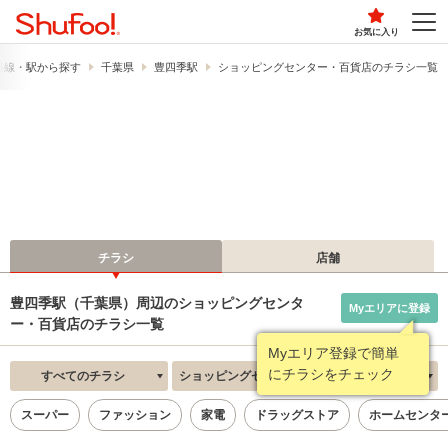
お気に入り
路線・駅から探す
千葉県
豊四季駅
ショッピングセンター・百貨店のチラシ一覧
チラシ
店舗
豊四季駅（千葉県）周辺のショッピングセンタ
Myエリアに登録
ー・百貨店のチラシ一覧
Myエリア登録で簡単
にチラシをチェック
すべてのチラシ
ショッピングセンター・百貨店
新着順
スーパー
ファッション
家電
ドラッグストア
ホームセンタ