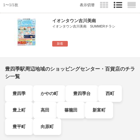
1〜1/1枚
表示切替
イオンタウン吉川美南
イオンタウン吉川美南 SUMMERチラシ
新着
豊四季駅周辺地域のショッピングセンター・百貨店のチラ
シ一覧
豊四季
かやの町
豊四季台
西町
豊上町
高田
篠籠田
新富町
豊平町
向原町