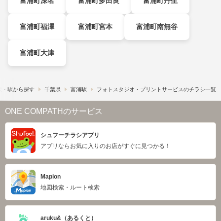
富浦町深名
富浦町多田良
富浦町丹生
富浦町福澤
富浦町宮本
富浦町南無谷
富浦町大津
線・駅から探す
千葉県
富浦駅
フォトスタジオ・プリントサービスのチラシ一覧
ONE COMPATHのサービス
シュフーチラシアプリ
アプリならお気に入りのお店がすぐに見つかる！
Mapion
地図検索・ルート検索
aruku&（あるくと）