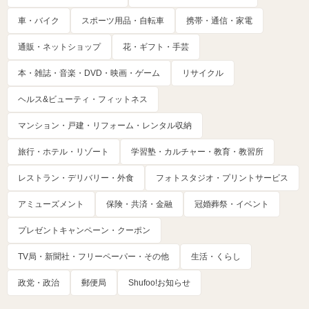
車・バイク
スポーツ用品・自転車
携帯・通信・家電
通販・ネットショップ
花・ギフト・手芸
本・雑誌・音楽・DVD・映画・ゲーム
リサイクル
ヘルス&ビューティ・フィットネス
マンション・戸建・リフォーム・レンタル収納
旅行・ホテル・リゾート
学習塾・カルチャー・教育・教習所
レストラン・デリバリー・外食
フォトスタジオ・プリントサービス
アミューズメント
保険・共済・金融
冠婚葬祭・イベント
プレゼントキャンペーン・クーポン
TV局・新聞社・フリーペーパー・その他
生活・くらし
政党・政治
郵便局
Shufoo!お知らせ