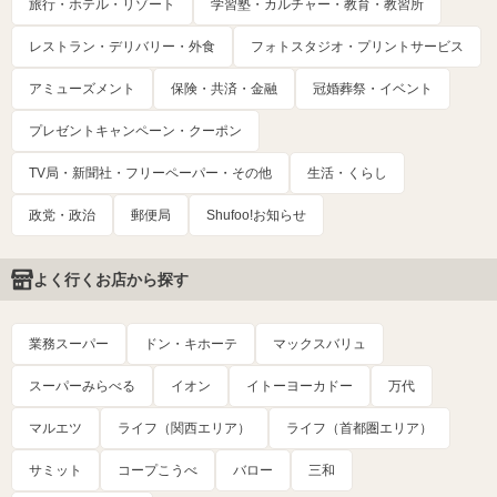
旅行・ホテル・リゾート
学習塾・カルチャー・教育・教習所
レストラン・デリバリー・外食
フォトスタジオ・プリントサービス
アミューズメント
保険・共済・金融
冠婚葬祭・イベント
プレゼントキャンペーン・クーポン
TV局・新聞社・フリーペーパー・その他
生活・くらし
政党・政治
郵便局
Shufoo!お知らせ
よく行くお店から探す
業務スーパー
ドン・キホーテ
マックスバリュ
スーパーみらべる
イオン
イトーヨーカドー
万代
マルエツ
ライフ（関西エリア）
ライフ（首都圏エリア）
サミット
コープこうべ
バロー
三和