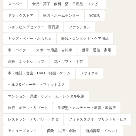
スーパー
食品・菓子・飲料・酒・日用品・コンビニ
ドラッグストア
家具・ホームセンター
家電店
ショッピングセンター・百貨店
ファッション
キッズ・ベビー・おもちゃ
眼鏡・コンタクト・ケア用品
車・バイク
スポーツ用品・自転車
携帯・通信・家電
通販・ネットショップ
花・ギフト・手芸
本・雑誌・音楽・DVD・映画・ゲーム
リサイクル
ヘルス&ビューティ・フィットネス
マンション・戸建・リフォーム・レンタル収納
旅行・ホテル・リゾート
学習塾・カルチャー・教育・教習所
レストラン・デリバリー・外食
フォトスタジオ・プリントサービス
アミューズメント
保険・共済・金融
冠婚葬祭・イベント