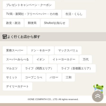
プレゼントキャンペーン・クーポン
TV局・新聞社・フリーペーパー・その他
生活・くらし
政党・政治
郵便局
Shufoo!お知らせ
よく行くお店から探す
業務スーパー
ドン・キホーテ
マックスバリュ
スーパーみらべる
イオン
イトーヨーカドー
万代
マルエツ
ライフ（関西エリア）
ライフ（首都圏エリア）
サミット
コープこうべ
バロー
三和
デイリーカナート
©ONE COMPATH CO., LTD. All rights reserved.