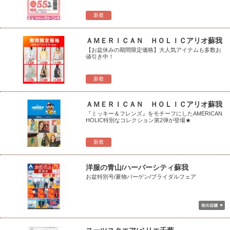
新着
ＡＭＥＲＩＣＡＮ ＨＯＬＩＣアリオ蘇我
【お盆休みの期間限定価格】大人気アイテムも多数お
値引き中！
新着
ＡＭＥＲＩＣＡＮ ＨＯＬＩＣアリオ蘇我
『ミッキー＆フレンズ』をモチーフにしたAMERICAN
HOLIC特別なコレクション第2弾が登場★
新着
洋服の青山/ハーバーシティ蘇我
お盆特別号/夏物バーゲン/ブライダルフェア