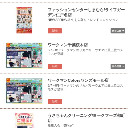
ファッションセンターしまむら/ライフガー
デン仁戸名店
NEW ARRIVALS 旬を先取りトレンドコレクション
新着
ワークマン千葉桜木店
8/7～8/9 ワークマンのリカバリーウエアに最上位コス
モスが登場！
新着
ワークマンColorsワンズモール店
8/7～8/9 ワークマンのリカバリーウエアに最上位コス
モスが登場！
新着
うさちゃんクリーニング/ヨークフーズ都町
店
新規入会 55％off