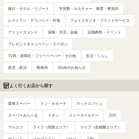
旅行・ホテル・リゾート
学習塾・カルチャー・教育・教習所
レストラン・デリバリー・外食
フォトスタジオ・プリントサービス
アミューズメント
保険・共済・金融
冠婚葬祭・イベント
プレゼントキャンペーン・クーポン
TV局・新聞社・フリーペーパー・その他
生活・くらし
政党・政治
郵便局
Shufoo!お知らせ
よく行くお店から探す
業務スーパー
ドン・キホーテ
マックスバリュ
スーパーみらべる
イオン
イトーヨーカドー
万代
マルエツ
ライフ（関西エリア）
ライフ（首都圏エリア）