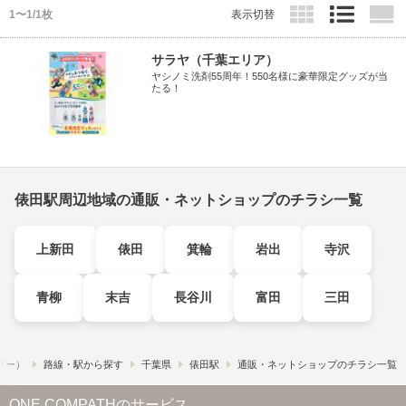
1〜1/1枚
表示切替
サラヤ（千葉エリア）
ヤシノミ洗剤55周年！550名様に豪華限定グッズが当
たる！
俵田駅周辺地域の通販・ネットショップのチラシ一覧
上新田
俵田
箕輪
岩出
寺沢
青柳
末吉
長谷川
富田
三田
ュフー）
路線・駅から探す
千葉県
俵田駅
通販・ネットショップのチラシ一覧
ONE COMPATHのサービス