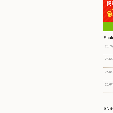
Shu
26/7/
26/6/
26/6/
25/6/
SN