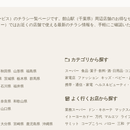
ービス）のチラシ一覧ページです。館山駅（千葉県）周辺店舗のお得な
（シュフー）ではお近くの店舗で使える最新のチラシ情報を、手軽にご確認
カテゴリから探す
スーパー
食品･菓子･飲料･酒･日用品･コ
秋田県
山形県
福島県
家電店
ファッション
キッズ・ベビー・
県
茨城県
栃木県
群馬県
携帯・通信・家電
ヘルス＆ビューティ・
石川県
福井県
よく行くお店から探す
奈良県
和歌山県
山口県
業務スーパー
ドン・キホーテ
マックス
イトーヨーカドー
万代
マルエツ
ライ
サミット
コープこうべ
バロー
三和
デ
大分県
宮崎県
鹿児島県
沖縄県