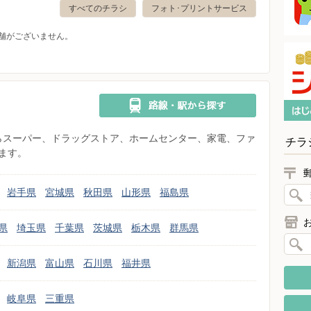
すべてのチラシ
フォト･プリントサービス
舗がございません。
県からスーパー、ドラッグストア、ホームセンター、家電、ファ
チラ
ます。
岩手県
宮城県
秋田県
山形県
福島県
県
埼玉県
千葉県
茨城県
栃木県
群馬県
新潟県
富山県
石川県
福井県
岐阜県
三重県