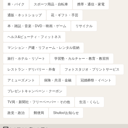
車・バイク
スポーツ用品・自転車
携帯・通信・家電
通販・ネットショップ
花・ギフト・手芸
本・雑誌・音楽・DVD・映画・ゲーム
リサイクル
ヘルス&ビューティ・フィットネス
マンション・戸建・リフォーム・レンタル収納
旅行・ホテル・リゾート
学習塾・カルチャー・教育・教習所
レストラン・デリバリー・外食
フォトスタジオ・プリントサービス
アミューズメント
保険・共済・金融
冠婚葬祭・イベント
プレゼントキャンペーン・クーポン
TV局・新聞社・フリーペーパー・その他
生活・くらし
政党・政治
郵便局
Shufoo!お知らせ