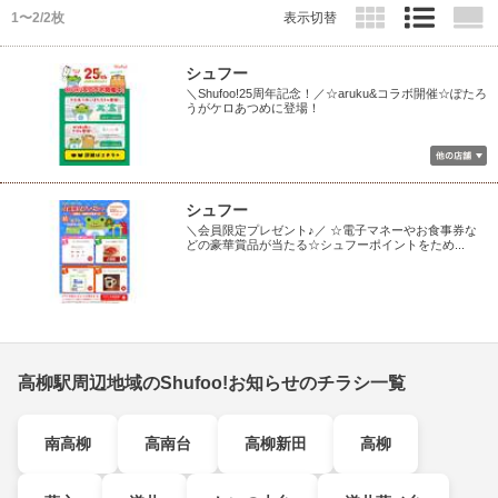
1〜2/2枚
表示切替
シュフー
＼Shufoo!25周年記念！／☆aruku&コラボ開催☆ぽたろ
うがケロあつめに登場！
シュフー
＼会員限定プレゼント♪／ ☆電子マネーやお食事券な
どの豪華賞品が当たる☆シュフーポイントをため...
高柳駅周辺地域のShufoo!お知らせのチラシ一覧
南高柳
高南台
高柳新田
高柳