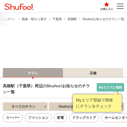
お気に入り
!​（シュフー）
路線・駅から探す
千葉県
高柳駅
Shufoo!お知らせのチラシ一覧
チラシ
店舗
高柳駅（千葉県）周辺のShufoo!お知らせのチラ
Myエリアに登録
シ一覧
Myエリア登録で簡単
にチラシをチェック
すべてのチラシ
Shufoo!お知らせ
新着順
スーパー
ファッション
家電
ドラッグストア
ホームセンタ