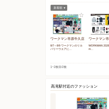
新着順
ワークマン市原牛久店
ワークマン市
8/7～8/9 ワークマンのリカ
WORKMAN 2026 
バリーウエアに…
m…
1~2枚目/2枚
高滝駅付近のファッション