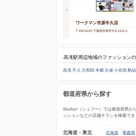
ワークマン市原牛久店
〒290-0225 千葉県市原市牛久1101-2
高滝駅周辺地域のファッション
高滝
不入
大和田
本郷
久保
小谷田
駒
都道府県から探す
Shufoo!（シュフー）では都道府
ッションなどの店舗チラシを検索でき
北海道・東北
北海道
青森県