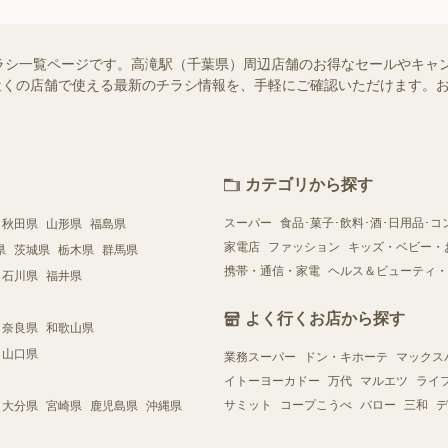
ラシ一覧ページです。高滝駅（千葉県）周辺店舗のお得なセールやキャ
ではお近くの店舗で使える最新のチラシ情報を、手軽にご確認いただけます
カテゴリから探す
スーパー
食品･菓子･飲料･酒･日用品･コ
秋田県
山形県
福島県
家電店
ファッション
キッズ・ベビー・
県
茨城県
栃木県
群馬県
携帯・通信・家電
ヘルス＆ビューティ・
石川県
福井県
よく行くお店から探す
奈良県
和歌山県
山口県
業務スーパー
ドン・キホーテ
マックス
イトーヨーカドー
万代
マルエツ
ライ
サミット
コープこうべ
バロー
三和
デ
大分県
宮崎県
鹿児島県
沖縄県