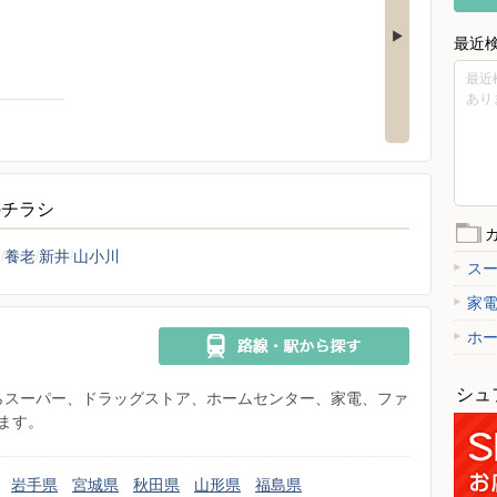
最近
最近
あり
のチラシ
込
養老
新井
山小川
ス
家
ホ
シュ
県からスーパー、ドラッグストア、ホームセンター、家電、ファ
ます。
岩手県
宮城県
秋田県
山形県
福島県