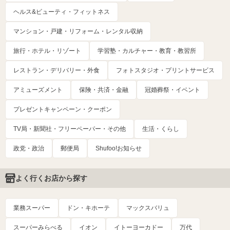
ヘルス&ビューティ・フィットネス
マンション・戸建・リフォーム・レンタル収納
旅行・ホテル・リゾート
学習塾・カルチャー・教育・教習所
レストラン・デリバリー・外食
フォトスタジオ・プリントサービス
アミューズメント
保険・共済・金融
冠婚葬祭・イベント
プレゼントキャンペーン・クーポン
TV局・新聞社・フリーペーパー・その他
生活・くらし
政党・政治
郵便局
Shufoo!お知らせ
よく行くお店から探す
業務スーパー
ドン・キホーテ
マックスバリュ
スーパーみらべる
イオン
イトーヨーカドー
万代