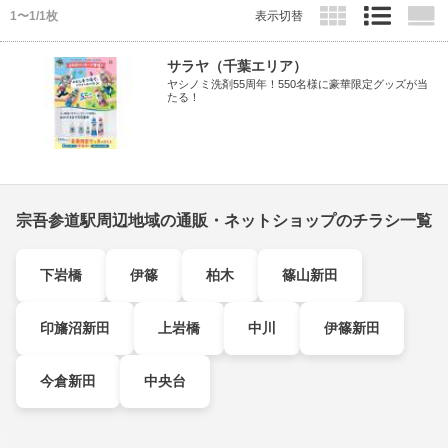
1〜1/1枚
表示切替
サラヤ（千葉エリア）
ヤシノミ洗剤55周年！550名様に豪華限定グッズが当
たる！
宗吾参道駅周辺地域の通販・ネットショップのチラシ一覧
下岩橋
伊篠
柏木
篠山新田
印旛沼新田
上岩橋
中川
伊篠新田
今倉新田
中央台