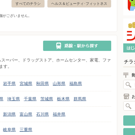
すべてのチラシ
ヘルス＆ビューティ･フィットネス
舗がございません。
県からスーパー、ドラッグストア、ホームセンター、家電、ファ
チラ
ます。
岩手県
宮城県
秋田県
山形県
福島県
県
埼玉県
千葉県
茨城県
栃木県
群馬県
新潟県
富山県
石川県
福井県
岐阜県
三重県