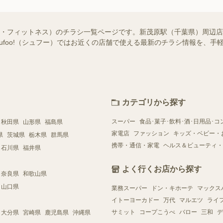
ィ・フィットネス）のチラシ一覧ページです。新茂原駅（千葉県）周辺
hufoo!（シュフー）ではお近くの店舗で使える最新のチラシ情報を、
カテゴリから探す
スーパー
食品･菓子･飲料･酒･日用品･コ
秋田県
山形県
福島県
家電店
ファッション
キッズ・ベビー・
県
茨城県
栃木県
群馬県
携帯・通信・家電
ヘルス＆ビューティ・
石川県
福井県
よく行くお店から探す
奈良県
和歌山県
山口県
業務スーパー
ドン・キホーテ
マックス
イトーヨーカドー
万代
マルエツ
ライ
サミット
コープこうべ
バロー
三和
デ
大分県
宮崎県
鹿児島県
沖縄県