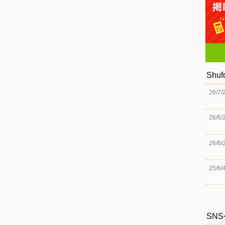
Shu
26/7/
26/6/
26/6/
25/6/
SN