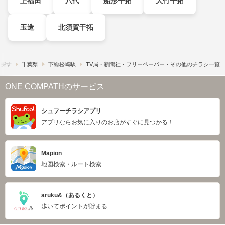
上福田
八代
船形干拓
大竹干拓
玉造
北須賀干拓
ら探す
千葉県
下総松崎駅
TV局・新聞社・フリーペーパー・その他のチラシ一覧
ONE COMPATHのサービス
シュフーチラシアプリ
アプリならお気に入りのお店がすぐに見つかる！
Mapion
地図検索・ルート検索
aruku&（あるくと）
歩いてポイントが貯まる