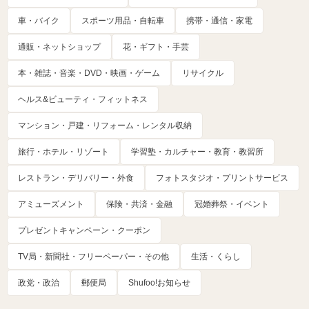
車・バイク
スポーツ用品・自転車
携帯・通信・家電
通販・ネットショップ
花・ギフト・手芸
本・雑誌・音楽・DVD・映画・ゲーム
リサイクル
ヘルス&ビューティ・フィットネス
マンション・戸建・リフォーム・レンタル収納
旅行・ホテル・リゾート
学習塾・カルチャー・教育・教習所
レストラン・デリバリー・外食
フォトスタジオ・プリントサービス
アミューズメント
保険・共済・金融
冠婚葬祭・イベント
プレゼントキャンペーン・クーポン
TV局・新聞社・フリーペーパー・その他
生活・くらし
政党・政治
郵便局
Shufoo!お知らせ