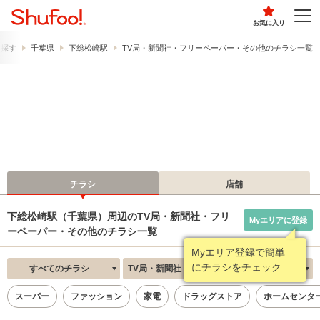
お気に入り
ら探す
千葉県
下総松崎駅
TV局・新聞社・フリーペーパー・その他のチラシ一覧
チラシ
店舗
下総松崎駅（千葉県）周辺のTV局・新聞社・フリ
Myエリアに登録
ーペーパー・その他のチラシ一覧
Myエリア登録で簡単
にチラシをチェック
すべてのチラシ
TV局・新聞社・フリーペーパー・その他
新着順
スーパー
ファッション
家電
ドラッグストア
ホームセンタ