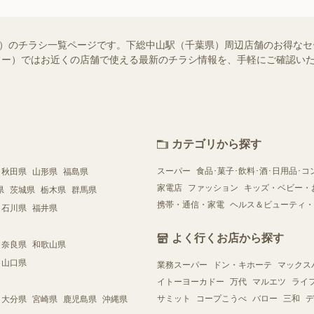
知らせ）のチラシ一覧ページです。下総中山駅（千葉県）周辺店舗のお得な
（シュフー）ではお近くの店舗で使える最新のチラシ情報を、手軽にご確認
カテゴリから探す
スーパー
食品･菓子･飲料･酒･日用品･コ
秋田県
山形県
福島県
家電店
ファッション
キッズ・ベビー・
県
茨城県
栃木県
群馬県
携帯・通信・家電
ヘルス＆ビューティ・
石川県
福井県
よく行くお店から探す
奈良県
和歌山県
山口県
業務スーパー
ドン・キホーテ
マックス
イトーヨーカドー
万代
マルエツ
ライ
サミット
コープこうべ
バロー
三和
デ
大分県
宮崎県
鹿児島県
沖縄県