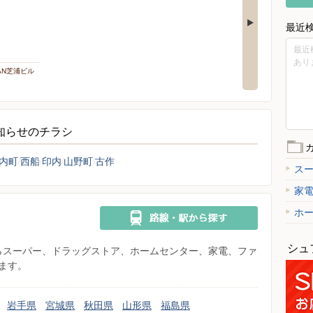
最近
最近
あり
PAN芝浦ビル
お知らせのチラシ
内町
西船
印内
山野町
古作
ス
家
ホ
シュ
県からスーパー、ドラッグストア、ホームセンター、家電、ファ
ます。
岩手県
宮城県
秋田県
山形県
福島県