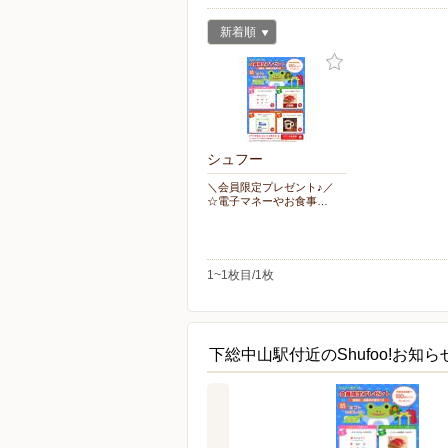
新着順
シュフー
＼会員限定プレゼント♪／
☆電子マネーやお食事…
1~1枚目/1枚
下総中山駅付近のShufoo!お知ら