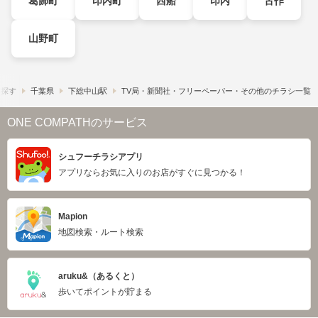
葛飾町
印内町
西船
印内
古作
山野町
ら探す
千葉県
下総中山駅
TV局・新聞社・フリーペーパー・その他のチラシ一覧
ONE COMPATHのサービス
シュフーチラシアプリ
アプリならお気に入りのお店がすぐに見つかる！
Mapion
地図検索・ルート検索
aruku&（あるくと）
歩いてポイントが貯まる