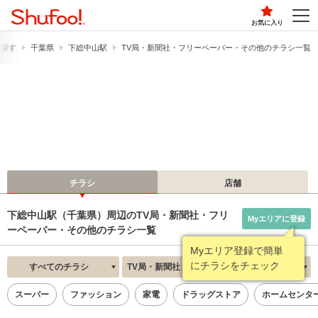
お気に入り
ら探す
千葉県
下総中山駅
TV局・新聞社・フリーペーパー・その他のチラシ一覧
チラシ
店舗
下総中山駅（千葉県）周辺のTV局・新聞社・フリ
Myエリアに登録
ーペーパー・その他のチラシ一覧
Myエリア登録で簡単
にチラシをチェック
すべてのチラシ
TV局・新聞社・フリーペーパー・その他
新着順
スーパー
ファッション
家電
ドラッグストア
ホームセンタ