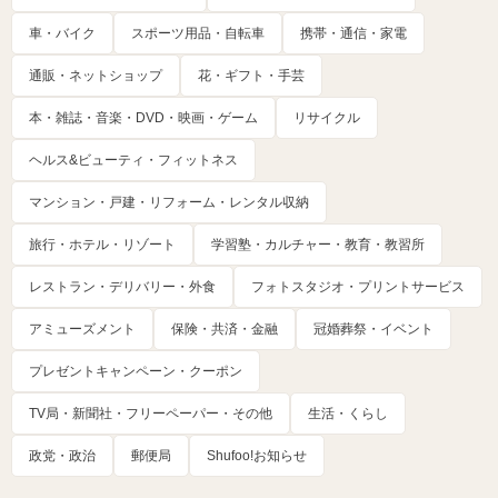
車・バイク
スポーツ用品・自転車
携帯・通信・家電
通販・ネットショップ
花・ギフト・手芸
本・雑誌・音楽・DVD・映画・ゲーム
リサイクル
ヘルス&ビューティ・フィットネス
マンション・戸建・リフォーム・レンタル収納
旅行・ホテル・リゾート
学習塾・カルチャー・教育・教習所
レストラン・デリバリー・外食
フォトスタジオ・プリントサービス
アミューズメント
保険・共済・金融
冠婚葬祭・イベント
プレゼントキャンペーン・クーポン
TV局・新聞社・フリーペーパー・その他
生活・くらし
政党・政治
郵便局
Shufoo!お知らせ