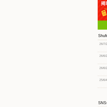
Shu
26/7/
26/6/
26/6/
25/6/
SN