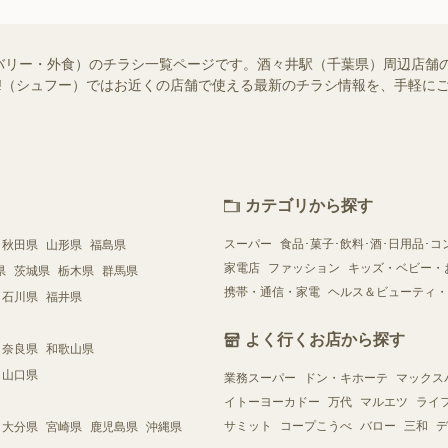
バリー・外食）のチラシ一覧ページです。酒々井駅（千葉県）周辺店舗
foo!（シュフー）ではお近くの店舗で使える最新のチラシ情報を、手軽
カテゴリから探す
スーパー
食品･菓子･飲料･酒･日用品･コ
秋田県
山形県
福島県
家電店
ファッション
キッズ・ベビー・
県
茨城県
栃木県
群馬県
携帯・通信・家電
ヘルス＆ビューティ・
石川県
福井県
よく行くお店から探す
奈良県
和歌山県
山口県
業務スーパー
ドン・キホーテ
マックス
イトーヨーカドー
万代
マルエツ
ライ
サミット
コープこうべ
バロー
三和
デ
大分県
宮崎県
鹿児島県
沖縄県