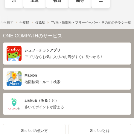
ホ
玉造
牧野
新寺
ニ
駅から探す
千葉県
佐原駅
TV局・新聞社・フリーペーパー・その他のチラシ一覧
ONE COMPATHのサービス
シュフーチラシアプリ
アプリならお気に入りのお店がすぐに見つかる！
Mapion
地図検索・ルート検索
aruku&（あるくと）
歩いてポイントが貯まる
Shufoo!の使い方
Shufoo!とは