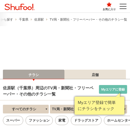
お気に入り
駅から探す
千葉県
佐原駅
TV局・新聞社・フリーペーパー・その他のチラシ一覧
チラシ
店舗
佐原駅（千葉県）周辺のTV局・新聞社・フリーペ
Myエリアに登録
ーパー・その他のチラシ一覧
Myエリア登録で簡単
にチラシをチェック
すべてのチラシ
TV局・新聞社・フリーペーパー・その他
新着順
スーパー
ファッション
家電
ドラッグストア
ホームセンタ