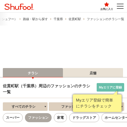
お気に入り
!​（シュフー）
路線・駅から探す
千葉県
佐貫町駅
ファッションのチラシ一覧
チラシ
店舗
佐貫町駅（千葉県）周辺のファッションのチラシ
Myエリアに登録
一覧
Myエリア登録で簡単
にチラシをチェック
すべてのチラシ
ファッション
新着順
スーパー
ファッション
家電
ドラッグストア
ホームセンタ