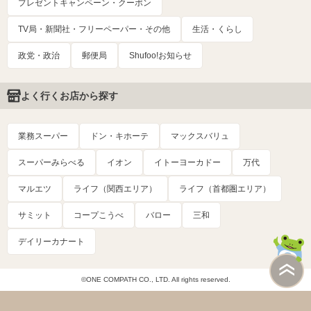
プレゼントキャンペーン・クーポン
TV局・新聞社・フリーペーパー・その他
生活・くらし
政党・政治
郵便局
Shufoo!お知らせ
よく行くお店から探す
業務スーパー
ドン・キホーテ
マックスバリュ
スーパーみらべる
イオン
イトーヨーカドー
万代
マルエツ
ライフ（関西エリア）
ライフ（首都圏エリア）
サミット
コープこうべ
バロー
三和
デイリーカナート
©ONE COMPATH CO., LTD. All rights reserved.