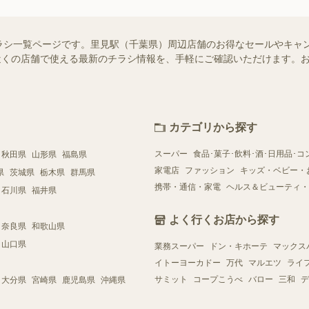
ラシ一覧ページです。里見駅（千葉県）周辺店舗のお得なセールやキャ
ではお近くの店舗で使える最新のチラシ情報を、手軽にご確認いただけます
カテゴリから探す
スーパー
食品･菓子･飲料･酒･日用品･コ
秋田県
山形県
福島県
家電店
ファッション
キッズ・ベビー・
県
茨城県
栃木県
群馬県
携帯・通信・家電
ヘルス＆ビューティ・
石川県
福井県
よく行くお店から探す
奈良県
和歌山県
山口県
業務スーパー
ドン・キホーテ
マックス
イトーヨーカドー
万代
マルエツ
ライ
サミット
コープこうべ
バロー
三和
デ
大分県
宮崎県
鹿児島県
沖縄県