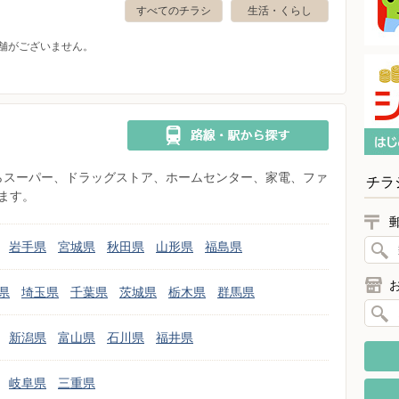
すべてのチラシ
生活・くらし
舗がございません。
県からスーパー、ドラッグストア、ホームセンター、家電、ファ
チラ
ます。
岩手県
宮城県
秋田県
山形県
福島県
県
埼玉県
千葉県
茨城県
栃木県
群馬県
新潟県
富山県
石川県
福井県
岐阜県
三重県