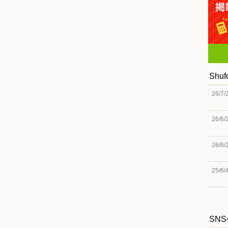
Shu
26/7/
26/6/
26/6/
25/6/
SN