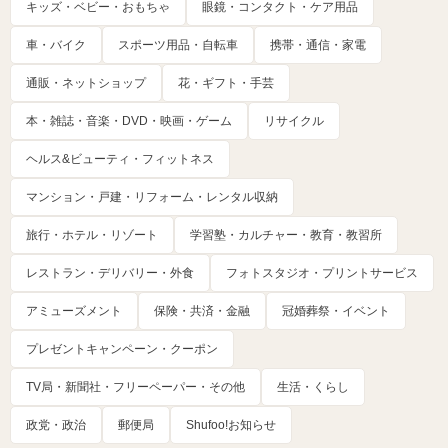
キッズ・ベビー・おもちゃ
眼鏡・コンタクト・ケア用品
車・バイク
スポーツ用品・自転車
携帯・通信・家電
通販・ネットショップ
花・ギフト・手芸
本・雑誌・音楽・DVD・映画・ゲーム
リサイクル
ヘルス&ビューティ・フィットネス
マンション・戸建・リフォーム・レンタル収納
旅行・ホテル・リゾート
学習塾・カルチャー・教育・教習所
レストラン・デリバリー・外食
フォトスタジオ・プリントサービス
アミューズメント
保険・共済・金融
冠婚葬祭・イベント
プレゼントキャンペーン・クーポン
TV局・新聞社・フリーペーパー・その他
生活・くらし
政党・政治
郵便局
Shufoo!お知らせ