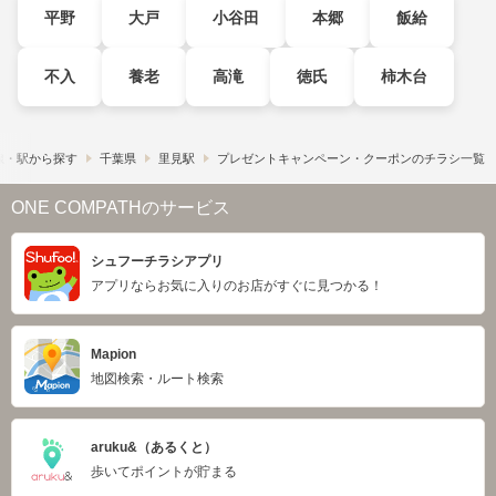
平野
大戸
小谷田
本郷
飯給
不入
養老
高滝
徳氏
柿木台
線・駅から探す
千葉県
里見駅
プレゼントキャンペーン・クーポンのチラシ一覧
ONE COMPATHのサービス
シュフーチラシアプリ
アプリならお気に入りのお店がすぐに見つかる！
Mapion
地図検索・ルート検索
aruku&（あるくと）
歩いてポイントが貯まる