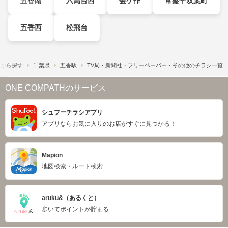
五香南
六高台西
金ケ作
常盤平双葉町
五香西
松飛台
駅から探す
千葉県
五香駅
TV局・新聞社・フリーペーパー・その他のチラシ一覧
ONE COMPATHのサービス
シュフーチラシアプリ
アプリならお気に入りのお店がすぐに見つかる！
Mapion
地図検索・ルート検索
aruku&（あるくと）
歩いてポイントが貯まる