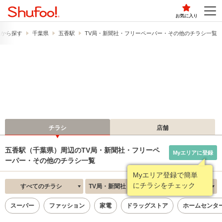
お気に入り
駅から探す
千葉県
五香駅
TV局・新聞社・フリーペーパー・その他のチラシ一覧
チラシ
店舗
五香駅（千葉県）周辺のTV局・新聞社・フリーペ
Myエリアに登録
ーパー・その他のチラシ一覧
Myエリア登録で簡単
にチラシをチェック
すべてのチラシ
TV局・新聞社・フリーペーパー・その他
新着順
スーパー
ファッション
家電
ドラッグストア
ホームセンタ