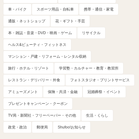
車・バイク
スポーツ用品・自転車
携帯・通信・家電
通販・ネットショップ
花・ギフト・手芸
本・雑誌・音楽・DVD・映画・ゲーム
リサイクル
ヘルス&ビューティ・フィットネス
マンション・戸建・リフォーム・レンタル収納
旅行・ホテル・リゾート
学習塾・カルチャー・教育・教習所
レストラン・デリバリー・外食
フォトスタジオ・プリントサービス
アミューズメント
保険・共済・金融
冠婚葬祭・イベント
プレゼントキャンペーン・クーポン
TV局・新聞社・フリーペーパー・その他
生活・くらし
政党・政治
郵便局
Shufoo!お知らせ