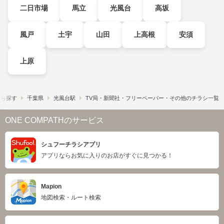
二日市場
馬立
光風台
高坂
風戸
土宇
山田
上高根
安須
上原
から探す
千葉県
光風台駅
TV局・新聞社・フリーペーパー・その他のチラシ一覧
ONE COMPATHのサービス
シュフーチラシアプリ
アプリならお気に入りのお店がすぐに見つかる！
Mapion
地図検索・ルート検索