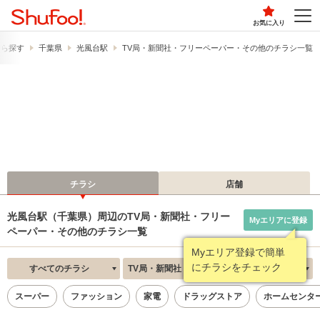
お気に入り
から探す
千葉県
光風台駅
TV局・新聞社・フリーペーパー・その他のチラシ一覧
チラシ
店舗
光風台駅（千葉県）周辺のTV局・新聞社・フリー
Myエリアに登録
ペーパー・その他のチラシ一覧
Myエリア登録で簡単
にチラシをチェック
すべてのチラシ
TV局・新聞社・フリーペーパー・その他
新着順
スーパー
ファッション
家電
ドラッグストア
ホームセンタ