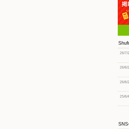
Shu
26/7/
26/6/
26/6/
25/6/
SN