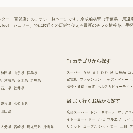
ンター・百貨店）のチラシ一覧ページです。京成船橋駅（千葉県）周辺
hufoo!（シュフー）ではお近くの店舗で使える最新のチラシ情報を、
カテゴリから探す
スーパー
食品･菓子･飲料･酒･日用品･コ
秋田県
山形県
福島県
家電店
ファッション
キッズ・ベビー・
県
茨城県
栃木県
群馬県
携帯・通信・家電
ヘルス＆ビューティ・
石川県
福井県
よく行くお店から探す
奈良県
和歌山県
山口県
業務スーパー
ドン・キホーテ
マックス
イトーヨーカドー
万代
マルエツ
ライ
サミット
コープこうべ
バロー
三和
デ
大分県
宮崎県
鹿児島県
沖縄県