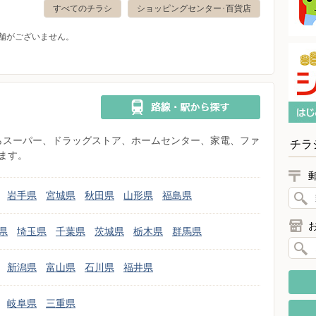
すべてのチラシ
ショッピングセンター･百貨店
舗がございません。
県からスーパー、ドラッグストア、ホームセンター、家電、ファ
チラ
ます。
岩手県
宮城県
秋田県
山形県
福島県
県
埼玉県
千葉県
茨城県
栃木県
群馬県
新潟県
富山県
石川県
福井県
岐阜県
三重県