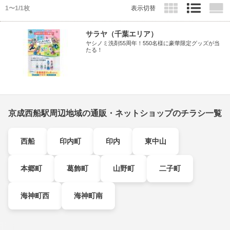
1〜1/1枚
表示切替
サラヤ（千葉エリア）
ヤシノミ洗剤55周年！550名様に豪華限定グッズが当
たる！
京成西船駅周辺地域の通販・ネットショップのチラシ一覧
西船
印内町
印内
東中山
本郷町
葛飾町
山野町
二子町
海神町西
海神町南