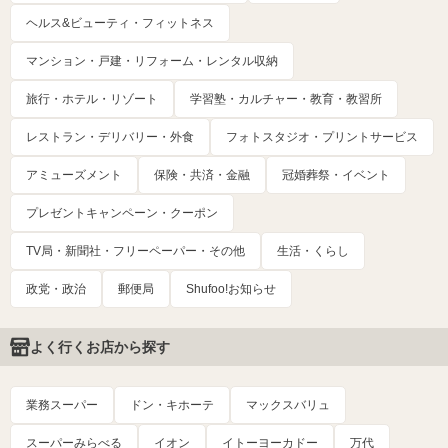
ヘルス&ビューティ・フィットネス
マンション・戸建・リフォーム・レンタル収納
旅行・ホテル・リゾート
学習塾・カルチャー・教育・教習所
レストラン・デリバリー・外食
フォトスタジオ・プリントサービス
アミューズメント
保険・共済・金融
冠婚葬祭・イベント
プレゼントキャンペーン・クーポン
TV局・新聞社・フリーペーパー・その他
生活・くらし
政党・政治
郵便局
Shufoo!お知らせ
よく行くお店から探す
業務スーパー
ドン・キホーテ
マックスバリュ
スーパーみらべる
イオン
イトーヨーカドー
万代