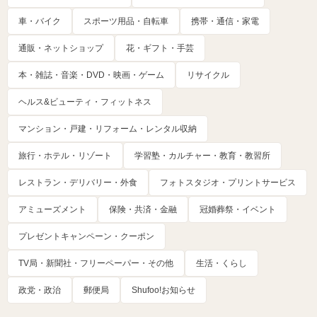
車・バイク
スポーツ用品・自転車
携帯・通信・家電
通販・ネットショップ
花・ギフト・手芸
本・雑誌・音楽・DVD・映画・ゲーム
リサイクル
ヘルス&ビューティ・フィットネス
マンション・戸建・リフォーム・レンタル収納
旅行・ホテル・リゾート
学習塾・カルチャー・教育・教習所
レストラン・デリバリー・外食
フォトスタジオ・プリントサービス
アミューズメント
保険・共済・金融
冠婚葬祭・イベント
プレゼントキャンペーン・クーポン
TV局・新聞社・フリーペーパー・その他
生活・くらし
政党・政治
郵便局
Shufoo!お知らせ