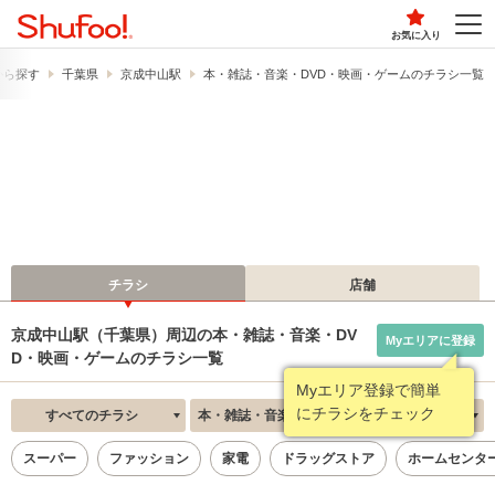
お気に入り
から探す
千葉県
京成中山駅
本・雑誌・音楽・DVD・映画・ゲームのチラシ一覧
チラシ
店舗
京成中山駅（千葉県）周辺の本・雑誌・音楽・DV
Myエリアに登録
D・映画・ゲームのチラシ一覧
Myエリア登録で簡単
にチラシをチェック
すべてのチラシ
本・雑誌・音楽・DVD・映画・ゲーム
新着順
スーパー
ファッション
家電
ドラッグストア
ホームセンタ