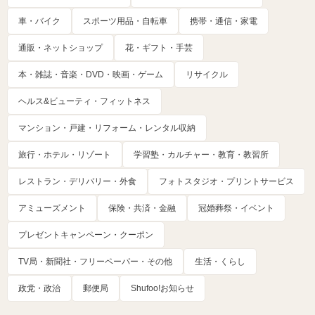
車・バイク
スポーツ用品・自転車
携帯・通信・家電
通販・ネットショップ
花・ギフト・手芸
本・雑誌・音楽・DVD・映画・ゲーム
リサイクル
ヘルス&ビューティ・フィットネス
マンション・戸建・リフォーム・レンタル収納
旅行・ホテル・リゾート
学習塾・カルチャー・教育・教習所
レストラン・デリバリー・外食
フォトスタジオ・プリントサービス
アミューズメント
保険・共済・金融
冠婚葬祭・イベント
プレゼントキャンペーン・クーポン
TV局・新聞社・フリーペーパー・その他
生活・くらし
政党・政治
郵便局
Shufoo!お知らせ