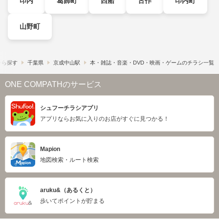
印内
葛飾町
西船
古作
印内町
山野町
から探す
千葉県
京成中山駅
本・雑誌・音楽・DVD・映画・ゲームのチラシ一覧
ONE COMPATHのサービス
シュフーチラシアプリ
アプリならお気に入りのお店がすぐに見つかる！
Mapion
地図検索・ルート検索
aruku&（あるくと）
歩いてポイントが貯まる