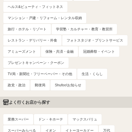
ヘルス&ビューティ・フィットネス
マンション・戸建・リフォーム・レンタル収納
旅行・ホテル・リゾート
学習塾・カルチャー・教育・教習所
レストラン・デリバリー・外食
フォトスタジオ・プリントサービス
アミューズメント
保険・共済・金融
冠婚葬祭・イベント
プレゼントキャンペーン・クーポン
TV局・新聞社・フリーペーパー・その他
生活・くらし
政党・政治
郵便局
Shufoo!お知らせ
よく行くお店から探す
業務スーパー
ドン・キホーテ
マックスバリュ
スーパーみらべる
イオン
イトーヨーカドー
万代