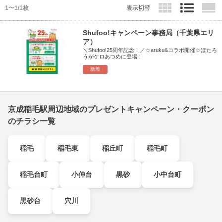
1〜1/1枚
表示切替
Shufoo!キャンペーン事務局（千葉県エリ
ア）
＼Shufoo!25周年記念！／☆aruku&コラボ開催☆ぽたろ
うがケロあつめに登場！
新着
京成稲毛駅周辺地域のプレゼントキャンペーン・クーポン
のチラシ一覧
稲毛
稲毛東
稲丘町
稲毛町
稲毛台町
小仲台
黒砂
小中台町
黒砂台
穴川