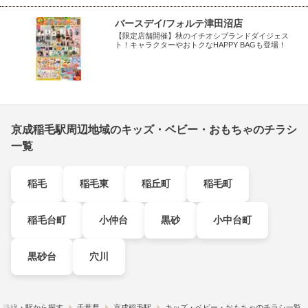
バースデイ/フォルテ津田沼店
【限定店舗開催】秋のイチオシブランドダイジェス
ト！キャラクターやおトクなHAPPY BAGも登場！
京成稲毛駅周辺地域のキッズ・ベビー・おもちゃのチラシ
一覧
稲毛
稲毛東
稲丘町
稲毛町
稲毛台町
小仲台
黒砂
小中台町
黒砂台
穴川
路線・駅から探す
千葉県
京成稲毛駅
キッズ・ベビー・おもちゃのチラシ一覧