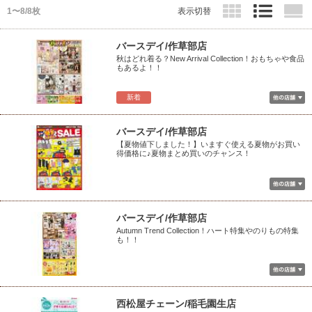
1〜8/8枚
表示切替
バースデイ/作草部店
秋はどれ着る？New Arrival Collection！おもちゃや食品
もあるよ！！
新着
バースデイ/作草部店
【夏物値下しました！】いますぐ使える夏物がお買い
得価格に♪夏物まとめ買いのチャンス！
バースデイ/作草部店
Autumn Trend Collection！ハート特集やのりもの特集
も！！
西松屋チェーン/稲毛園生店