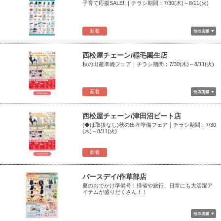
子育て応援SALE!!｜チラシ期間：7/30(木)～8/11(火)
新着
西松屋チェーン/稲毛園生店
秋の出産準備フェア｜チラシ期間：7/30(木)～8/11(火)
新着
西松屋チェーン/津田沼ビート店
(◆は取扱なし)秋の出産準備フェア｜チラシ期間：7/30
(木)～8/11(火)
新着
バースデイ/作草部店
夏のおでかけ準備号！帰省や旅行、日常にも大活躍ア
イテムが盛りだくさん！！