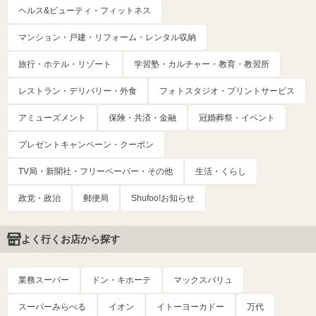
ヘルス&ビューティ・フィットネス
マンション・戸建・リフォーム・レンタル収納
旅行・ホテル・リゾート
学習塾・カルチャー・教育・教習所
レストラン・デリバリー・外食
フォトスタジオ・プリントサービス
アミューズメント
保険・共済・金融
冠婚葬祭・イベント
プレゼントキャンペーン・クーポン
TV局・新聞社・フリーペーパー・その他
生活・くらし
政党・政治
郵便局
Shufoo!お知らせ
よく行くお店から探す
業務スーパー
ドン・キホーテ
マックスバリュ
スーパーみらべる
イオン
イトーヨーカドー
万代