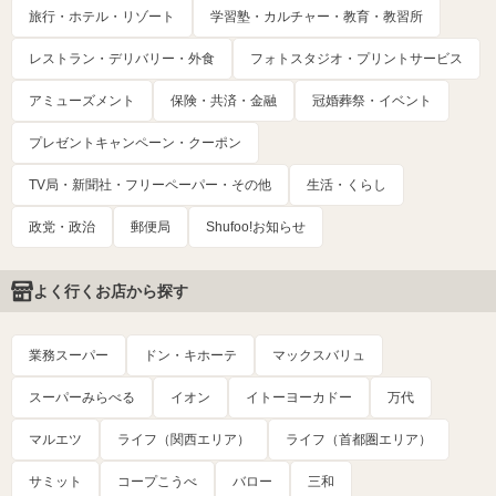
旅行・ホテル・リゾート
学習塾・カルチャー・教育・教習所
レストラン・デリバリー・外食
フォトスタジオ・プリントサービス
アミューズメント
保険・共済・金融
冠婚葬祭・イベント
プレゼントキャンペーン・クーポン
TV局・新聞社・フリーペーパー・その他
生活・くらし
政党・政治
郵便局
Shufoo!お知らせ
よく行くお店から探す
業務スーパー
ドン・キホーテ
マックスバリュ
スーパーみらべる
イオン
イトーヨーカドー
万代
マルエツ
ライフ（関西エリア）
ライフ（首都圏エリア）
サミット
コープこうべ
バロー
三和