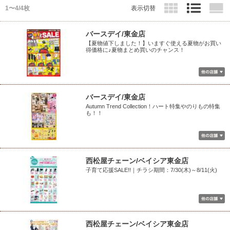
1〜4/4枚
表示切替
バースデイ/東金店
【夏物値下しました！】いますぐ使える夏物がお買い
得価格に♪夏物まとめ買いのチャンス！
バースデイ/東金店
Autumn Trend Collection！ハート特集やのりもの特集
も！！
西松屋チェーン/ベイシア東金店
子育て応援SALE!!｜チラシ期間：7/30(木)～8/11(火)
西松屋チェーン/ベイシア東金店